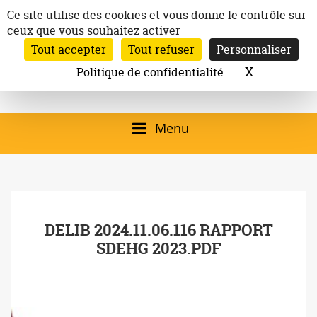
Aller
Panneau de gestion des cookies
Ce site utilise des cookies et vous donne le contrôle sur
au
ceux que vous souhaitez activer
Inscription à la newsletter
contenu
Tout accepter
Tout refuser
Personnaliser
Email:
Ville de
Site officiel de la
Rechercher
X
Masquer l
Politique de confidentialité
Rec
Mairie de
Launaguet
Launaguet (31140)
Menu
qui présente la ville,
le patrimoine, les
services, la
DELIB 2024.11.06.116 RAPPORT
programmation
SDEHG 2023.PDF
culturelle, la vie
associative,…