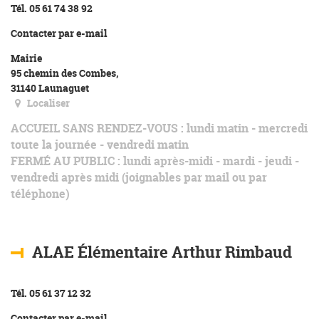
Tél. 05 61 74 38 92
Contacter par e-mail
Mairie
95 chemin des Combes,
31140 Launaguet
Localiser
ACCUEIL SANS RENDEZ-VOUS
: lundi matin - mercredi
toute la journée - vendredi matin
FERMÉ AU PUBLIC
: lundi après-midi - mardi - jeudi -
vendredi après midi (joignables par mail ou par
téléphone)
ALAE Élémentaire Arthur Rimbaud
Tél. 05 61 37 12 32
Contacter par e-mail