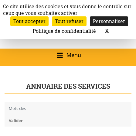
Aller
Panneau de gestion des cookies
Ce site utilise des cookies et vous donne le contrôle sur
au
ceux que vous souhaitez activer
Inscription à la newsletter
contenu
Tout accepter
Tout refuser
Personnaliser
Email:
Ville de
Site officiel de la
Rechercher
X
Masquer l
Politique de confidentialité
Rec
Mairie de
Launaguet
Launaguet (31140)
Menu
qui présente la ville,
le patrimoine, les
ANNUAIRE DES SERVICES
services, la
programmation
Mots clés
culturelle, la vie
associative,…
Valider