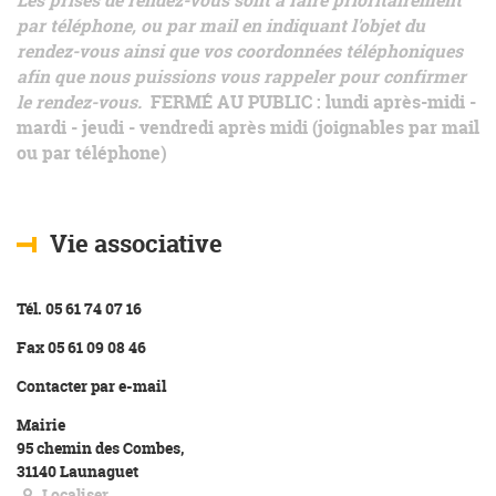
Les prises de rendez-vous sont à faire prioritairement
par téléphone, ou par mail en indiquant l'objet du
rendez-vous ainsi que vos coordonnées téléphoniques
afin que nous puissions vous rappeler pour confirmer
le rendez-vous.
FERMÉ AU PUBLIC
: lundi après-midi -
mardi - jeudi - vendredi après midi (joignables par mail
ou par téléphone)
Vie associative
Tél. 05 61 74 07 16
Fax 05 61 09 08 46
Contacter par e-mail
Mairie
95 chemin des Combes,
31140 Launaguet
Localiser