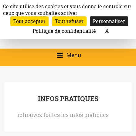
Aller
Panneau de gestion des cookies
Ce site utilise des cookies et vous donne le contrôle sur
au
ceux que vous souhaitez activer
Inscription à la newsletter
contenu
Tout accepter
Tout refuser
Personnaliser
Email:
Ville de
Site officiel de la
Rechercher
X
Masquer l
Politique de confidentialité
Rec
Mairie de
Launaguet
Launaguet (31140)
Menu
qui présente la ville,
le patrimoine, les
services, la
INFOS PRATIQUES
programmation
culturelle, la vie
retrouvez toutes les infos pratiques
associative,…