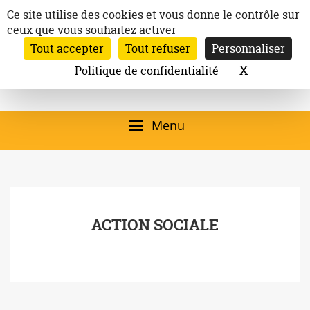
Aller
Panneau de gestion des cookies
Ce site utilise des cookies et vous donne le contrôle sur
au
ceux que vous souhaitez activer
Inscription à la newsletter
contenu
Tout accepter
Tout refuser
Personnaliser
Email:
Ville de
Site officiel de la
Rechercher
X
Masquer l
Politique de confidentialité
Rec
Mairie de
Launaguet
Launaguet (31140)
Menu
qui présente la ville,
le patrimoine, les
services, la
ACTION SOCIALE
programmation
culturelle, la vie
associative,…