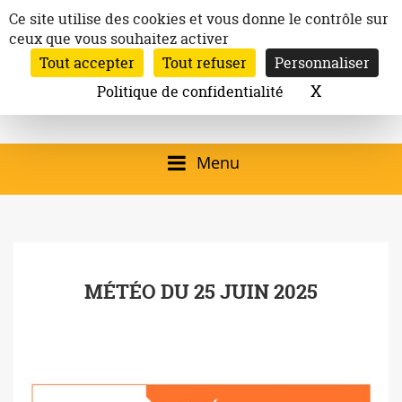
Aller
Panneau de gestion des cookies
Ce site utilise des cookies et vous donne le contrôle sur
au
ceux que vous souhaitez activer
Inscription à la newsletter
contenu
Tout accepter
Tout refuser
Personnaliser
Email:
Ville de
Site officiel de la
Rechercher
X
Masquer l
Politique de confidentialité
Rec
Mairie de
Launaguet
Launaguet (31140)
Menu
qui présente la ville,
le patrimoine, les
services, la
MÉTÉO DU 25 JUIN 2025
programmation
culturelle, la vie
associative,…