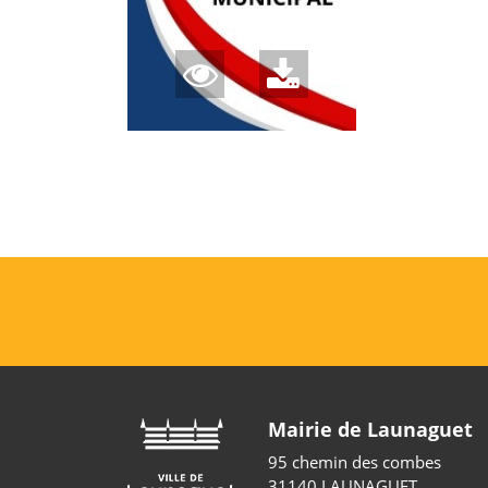
Mairie de Launaguet
95 chemin des combes
31140 LAUNAGUET