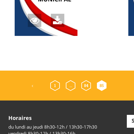
Navigation
Page précédente
1
…
84
85
des
pages
Horaires
du lundi au jeudi 8h30-12h / 13h30-17h30
vendredi 8h30-12h / 13h30-16h