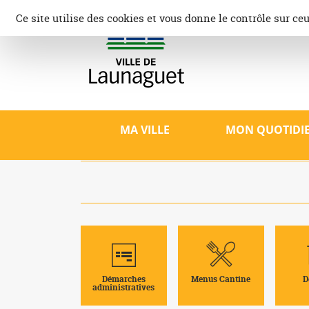
Aller
Panneau de gestion des cookies
Ce site utilise des cookies et vous donne le contrôle sur ce
au
contenu
Ville d
Site offici
patrimoine,
MA VILLE
MON QUOTIDI
Démarches
Menus Cantine
D
administratives