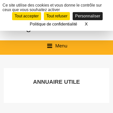
Panneau de gestion des cookies
Ce site utilise des cookies et vous donne le contrôle sur
ceux que vous souhaitez activer
Inscription à la newsletter
Tout accepter
Tout refuser
Personnaliser
Email:
Ville de
Site officiel de la
X
Masquer le 
Politique de confidentialité
Rechercher
Rec
Mairie de
Launaguet
Launaguet (31140)
Menu
qui présente la ville,
le patrimoine, les
services, la
programmation
ANNUAIRE UTILE
culturelle, la vie
associative,…