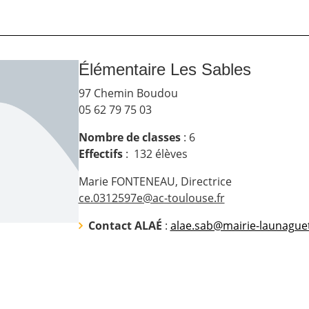
Élémentaire Les Sables
97 Chemin Boudou
05 62 79 75 03
Nombre de classes
:
6
Effectif
s
: 1
32
élèves
Marie FONTENEAU, Directrice
ce.0312597e@ac-toulouse.fr
Contact ALAÉ
:
alae.sab@mairie-launaguet