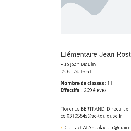
Élémentaire Jean Ros
Rue Jean Moulin
05 61 74 16 61
Nombre de classes
: 11
Effectif
s
:
269
élèves
Fl
orence BERTRAND, Directrice
ce.0310584s@ac-toulouse.fr
Contact ALAÉ :
alae.pjr@mairi