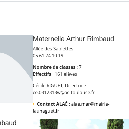
Maternelle Arthur Rimbaud
Allée des Sablettes
05 61 74 10 19
Nombre de classes
: 7
Effectif
s
:
1
61
élèves
Cécile RIGUET, Directrice
ce.0312313w@ac-toulouse.fr
Contact ALAÉ
:
alae.mar@mairie-
launaguet.fr
mbaud