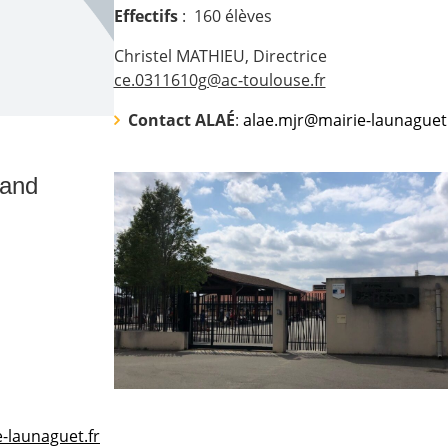
Effectifs
:
160
élèves
Christel MATHIEU, Directrice
ce.0311610g@ac-toulouse.fr
Contact ALAÉ
:
alae.mjr@mairie-launaguet.
tand
e-launaguet.fr