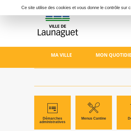
Panneau de gestion des cookies
Ce site utilise des cookies et vous donne le contrôle sur
Ville d
Site offici
patrimoine,
MA VILLE
MON QUOTIDI
Démarches
Menus Cantine
D
administratives