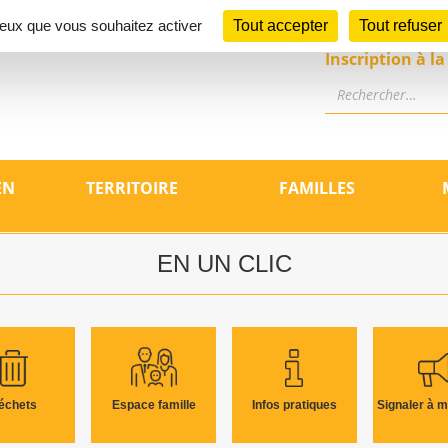
 ceux que vous souhaitez activer
Tout accepter
Tout refuser
Inscription à l
Rechercher
e Launaguet
el de la Mairie de Launaguet (31140)
 les services, la programmation cu
EN
TERRITOIRE
FAMILLES
EN UN CLIC
échets
Espace famille
Infos pratiques
Signaler à m