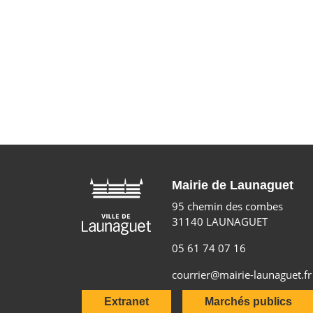
Mairie de Launaguet
95 chemin des combes
31140 LAUNAGUET
05 61 74 07 16
courrier@mairie-launaguet.fr
Extranet
Marchés publics