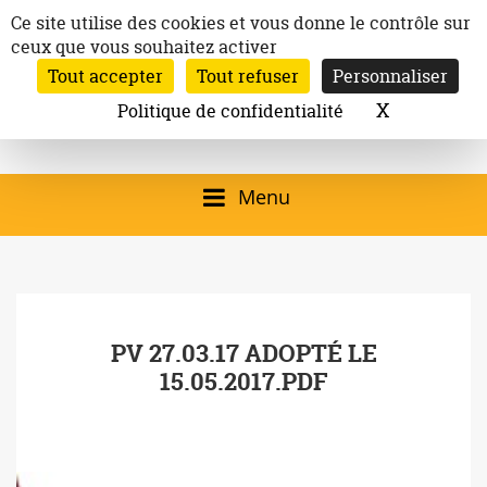
Aller
Panneau de gestion des cookies
Ce site utilise des cookies et vous donne le contrôle sur
au
ceux que vous souhaitez activer
Inscription à la newsletter
contenu
Tout accepter
Tout refuser
Personnaliser
Email:
Ville de
Site officiel de la
Rechercher
X
Masquer l
Politique de confidentialité
Rec
Mairie de
Launaguet
Launaguet (31140)
Menu
qui présente la ville,
le patrimoine, les
services, la
PV 27.03.17 ADOPTÉ LE
programmation
15.05.2017.PDF
culturelle, la vie
associative,…