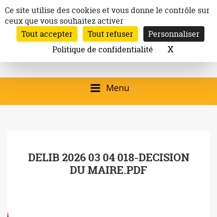
Aller
Panneau de gestion des cookies
Ce site utilise des cookies et vous donne le contrôle sur
au
ceux que vous souhaitez activer
Inscription à la newsletter
contenu
Tout accepter
Tout refuser
Personnaliser
Email:
Ville de
Site officiel de la
Rechercher
X
Masquer l
Politique de confidentialité
Rec
Mairie de
Launaguet
Launaguet (31140)
Menu
qui présente la ville,
le patrimoine, les
services, la
DELIB 2026 03 04 018-DECISION
programmation
DU MAIRE.PDF
culturelle, la vie
associative,…