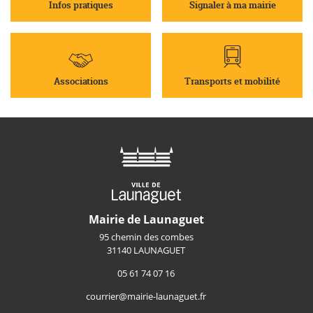
Infos pratiques
Signaler à ma mairie
Associations
Transports et mobilité
Mairie de Launaguet
95 chemin des combes
31140 LAUNAGUET
05 61 74 07 16
courrier@mairie-launaguet.fr