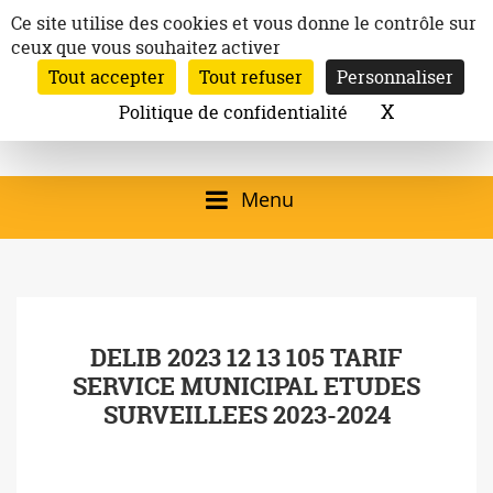
Aller
Panneau de gestion des cookies
Ce site utilise des cookies et vous donne le contrôle sur
au
ceux que vous souhaitez activer
Inscription à la newsletter
contenu
Tout accepter
Tout refuser
Personnaliser
Email:
Ville de
Site officiel de la
Rechercher
X
Masquer l
Politique de confidentialité
Rec
Mairie de
Launaguet
Launaguet (31140)
Menu
qui présente la ville,
le patrimoine, les
services, la
DELIB 2023 12 13 105 TARIF
programmation
SERVICE MUNICIPAL ETUDES
culturelle, la vie
SURVEILLEES 2023-2024
associative,…