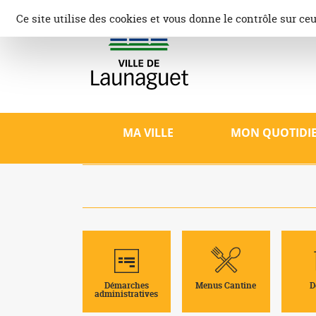
Aller
Panneau de gestion des cookies
Ce site utilise des cookies et vous donne le contrôle sur ce
au
contenu
Ville d
Site offici
patrimoine,
MA VILLE
MON QUOTIDI
Démarches
Menus Cantine
D
administratives