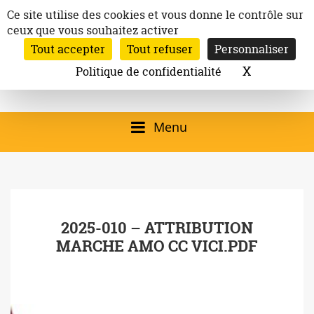
Aller
Panneau de gestion des cookies
Ce site utilise des cookies et vous donne le contrôle sur
au
ceux que vous souhaitez activer
Inscription à la newsletter
contenu
Tout accepter
Tout refuser
Personnaliser
Email:
Ville de
Site officiel de la
Rechercher
X
Masquer l
Politique de confidentialité
Rec
Mairie de
Launaguet
Launaguet (31140)
Menu
qui présente la ville,
le patrimoine, les
services, la
2025-010 – ATTRIBUTION
programmation
MARCHE AMO CC VICI.PDF
culturelle, la vie
associative,…