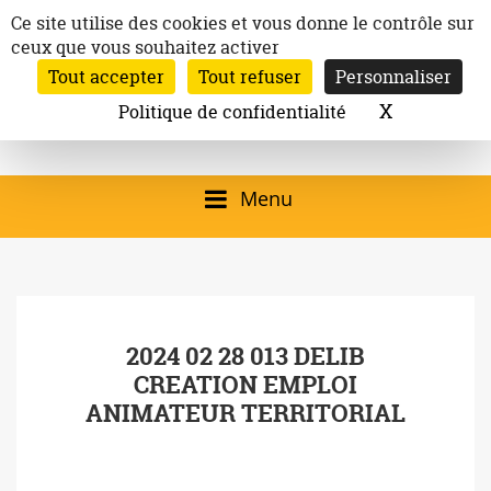
Aller
Panneau de gestion des cookies
Ce site utilise des cookies et vous donne le contrôle sur
au
ceux que vous souhaitez activer
Inscription à la newsletter
contenu
Tout accepter
Tout refuser
Personnaliser
Email:
Ville de
Site officiel de la
Rechercher
X
Masquer l
Politique de confidentialité
Rec
Mairie de
Launaguet
Launaguet (31140)
Menu
qui présente la ville,
le patrimoine, les
services, la
2024 02 28 013 DELIB
programmation
CREATION EMPLOI
culturelle, la vie
ANIMATEUR TERRITORIAL
associative,…