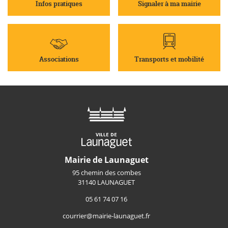
Infos pratiques
Signaler à ma mairie
Associations
Transports et mobilité
Mairie de Launaguet
95 chemin des combes
31140 LAUNAGUET
05 61 74 07 16
courrier@mairie-launaguet.fr