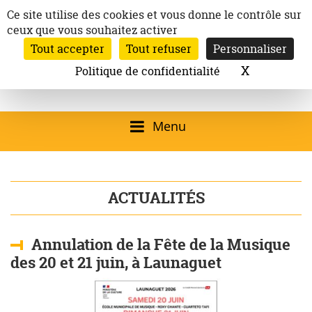
Aller
Panneau de gestion des cookies
Ce site utilise des cookies et vous donne le contrôle sur
au
ceux que vous souhaitez activer
Inscription à la newsletter
contenu
Tout accepter
Tout refuser
Personnaliser
Email:
Ville de
Site officiel de la
Rechercher
X
Masquer l
Politique de confidentialité
Rec
Mairie de
Launaguet
Launaguet (31140)
Menu
qui présente la ville,
le patrimoine, les
ACTUALITÉS
services, la
programmation
Annulation de la Fête de la Musique
culturelle, la vie
des 20 et 21 juin, à Launaguet
associative,…