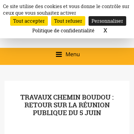
Aller
Panneau de gestion des cookies
Ce site utilise des cookies et vous donne le contrôle sur
au
ceux que vous souhaitez activer
Inscription à la newsletter
contenu
Tout accepter
Tout refuser
Personnaliser
Email:
Ville de
Site officiel de la
Rechercher
X
Masquer l
Politique de confidentialité
Rec
Mairie de
Launaguet
Launaguet (31140)
Menu
qui présente la ville,
le patrimoine, les
services, la
TRAVAUX CHEMIN BOUDOU :
programmation
RETOUR SUR LA RÉUNION
culturelle, la vie
PUBLIQUE DU 5 JUIN
associative,…