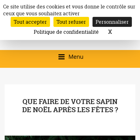
Aller
Panneau de gestion des cookies
Ce site utilise des cookies et vous donne le contrôle sur
au
ceux que vous souhaitez activer
Inscription à la newsletter
contenu
Tout accepter
Tout refuser
Personnaliser
Email:
Ville de
Site officiel de la
Rechercher
X
Masquer l
Politique de confidentialité
Rec
Mairie de
Launaguet
Launaguet (31140)
Menu
qui présente la ville,
le patrimoine, les
services, la
QUE FAIRE DE VOTRE SAPIN
programmation
DE NOËL APRÈS LES FÊTES ?
culturelle, la vie
associative,…