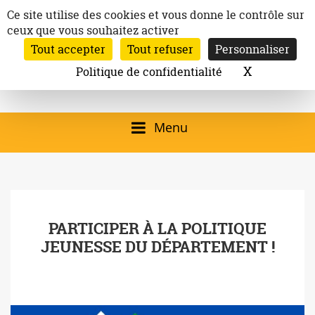
Aller
Panneau de gestion des cookies
Ce site utilise des cookies et vous donne le contrôle sur
au
ceux que vous souhaitez activer
Inscription à la newsletter
contenu
Tout accepter
Tout refuser
Personnaliser
Email:
Ville de
Site officiel de la
Rechercher
X
Masquer l
Politique de confidentialité
Rec
Mairie de
Launaguet
Launaguet (31140)
Menu
qui présente la ville,
le patrimoine, les
services, la
PARTICIPER À LA POLITIQUE
programmation
JEUNESSE DU DÉPARTEMENT !
culturelle, la vie
associative,…