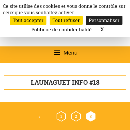
Aller
Panneau de gestion des cookies
Ce site utilise des cookies et vous donne le contrôle sur
au
ceux que vous souhaitez activer
Inscription à la newsletter
contenu
Tout accepter
Tout refuser
Personnaliser
Email:
Ville de
Site officiel de la
Rechercher
X
Masquer l
Politique de confidentialité
Rec
Mairie de
Launaguet
Launaguet (31140)
Menu
qui présente la ville,
le patrimoine, les
LAUNAGUET INFO #18
services, la
programmation
culturelle, la vie
Navigation
associative,…
Page précédente
1
2
3
des