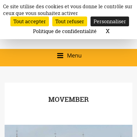
Aller
Panneau de gestion des cookies
Ce site utilise des cookies et vous donne le contrôle sur
au
ceux que vous souhaitez activer
Inscription à la newsletter
contenu
Tout accepter
Tout refuser
Personnaliser
Email:
Ville de
Site officiel de la
Rechercher
X
Masquer l
Politique de confidentialité
Rec
Mairie de
Launaguet
Launaguet (31140)
Menu
qui présente la ville,
le patrimoine, les
services, la
MOVEMBER
programmation
culturelle, la vie
associative,…