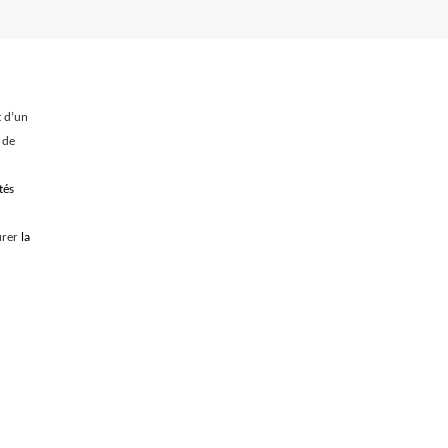
t d’un
 de
tés
surer
la