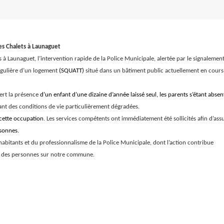
es Chalets à Launaguet
s à Launaguet, l’intervention rapide de la Police Municipale, alertée par le signalemen
régulière d’un logement
(SQUATT)
situé dans un bâtiment public actuellement en cours
vert la présence
d’un enfant d’une dizaine d’année laissé seul, les parents s’étant absen
nt des conditions de vie particulièrement dégradées.
 cette occupation
. Les services compétents ont immédiatement été sollicités afin d’as
rsonnes.
habitants et du professionnalisme de la Police Municipale, dont l’action contribue
on des personnes sur notre commune.