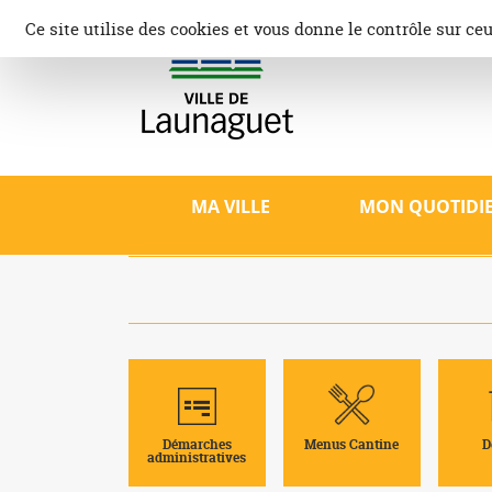
Aller
Panneau de gestion des cookies
Ce site utilise des cookies et vous donne le contrôle sur ce
au
contenu
Ville d
Site offici
patrimoine,
MA VILLE
MON QUOTIDI
Démarches
Menus Cantine
D
administratives