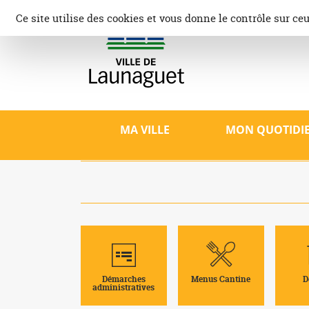
Aller
Panneau de gestion des cookies
Ce site utilise des cookies et vous donne le contrôle sur ce
au
contenu
Ville d
Site offici
patrimoine,
MA VILLE
MON QUOTIDI
Démarches
Menus Cantine
D
administratives