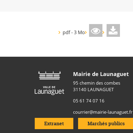
pdf - 3 Mo
Mairie de Launaguet
95 chemin des combes
31140 LAUNAGUET
05 61 74 07 16
courrier@mairie-launaguet.fr
Extranet
Marchés publics