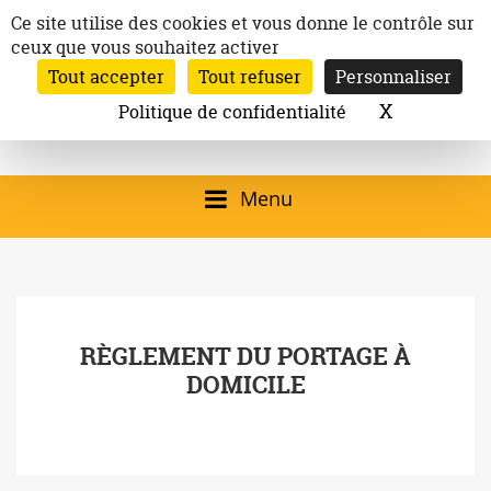
Aller
Panneau de gestion des cookies
Ce site utilise des cookies et vous donne le contrôle sur
au
ceux que vous souhaitez activer
Inscription à la newsletter
contenu
Tout accepter
Tout refuser
Personnaliser
Email:
Ville de
Site officiel de la
Rechercher
X
Masquer l
Politique de confidentialité
Rec
Mairie de
Launaguet
Launaguet (31140)
Menu
qui présente la ville,
le patrimoine, les
services, la
RÈGLEMENT DU PORTAGE À
programmation
DOMICILE
culturelle, la vie
associative,…