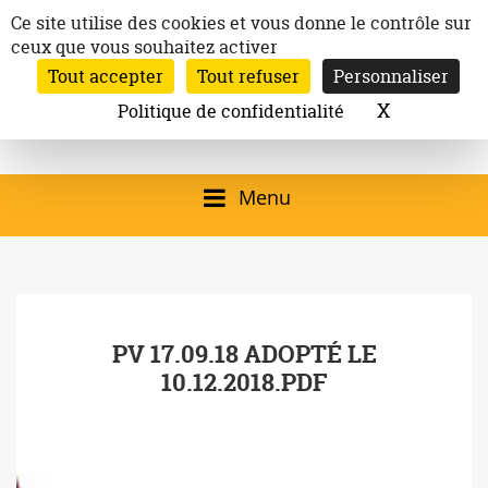
Aller
Panneau de gestion des cookies
Ce site utilise des cookies et vous donne le contrôle sur
au
ceux que vous souhaitez activer
Inscription à la newsletter
contenu
Tout accepter
Tout refuser
Personnaliser
Email:
Ville de
Site officiel de la
Rechercher
X
Masquer l
Politique de confidentialité
Rec
Mairie de
Launaguet
Launaguet (31140)
Menu
qui présente la ville,
le patrimoine, les
services, la
PV 17.09.18 ADOPTÉ LE
programmation
10.12.2018.PDF
culturelle, la vie
associative,…