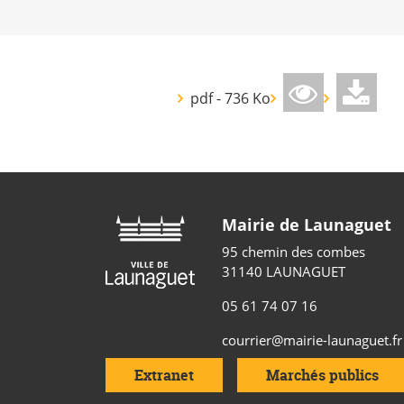
pdf - 736 Ko
Mairie de Launaguet
95 chemin des combes
31140 LAUNAGUET
05 61 74 07 16
courrier@mairie-launaguet.fr
Extranet
Marchés publics