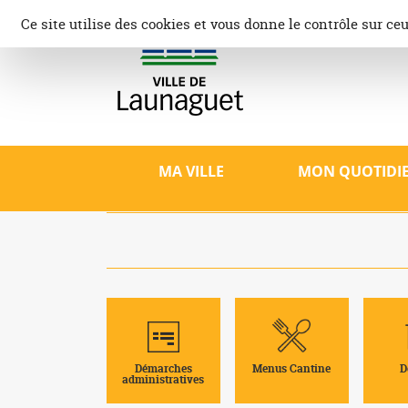
Aller
Panneau de gestion des cookies
Ce site utilise des cookies et vous donne le contrôle sur ce
au
contenu
Ville d
Site offici
patrimoine,
MA VILLE
MON QUOTIDI
Démarches
Menus Cantine
D
administratives