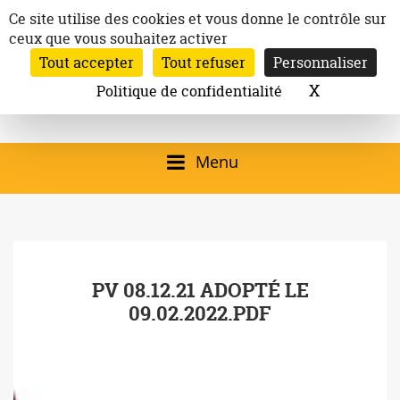
Aller
Panneau de gestion des cookies
Ce site utilise des cookies et vous donne le contrôle sur
au
ceux que vous souhaitez activer
Inscription à la newsletter
contenu
Tout accepter
Tout refuser
Personnaliser
Email:
Ville de
Site officiel de la
Rechercher
X
Masquer l
Politique de confidentialité
Rec
Mairie de
Launaguet
Launaguet (31140)
Menu
qui présente la ville,
le patrimoine, les
services, la
PV 08.12.21 ADOPTÉ LE
programmation
09.02.2022.PDF
culturelle, la vie
associative,…