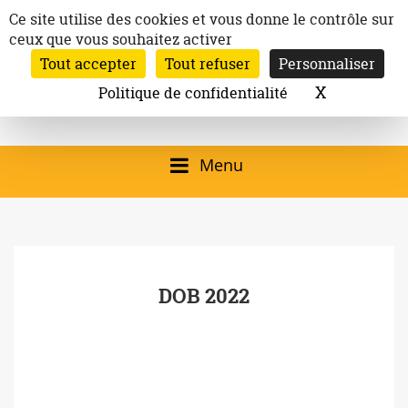
Aller
Panneau de gestion des cookies
Ce site utilise des cookies et vous donne le contrôle sur
au
ceux que vous souhaitez activer
Inscription à la newsletter
contenu
Tout accepter
Tout refuser
Personnaliser
Email:
Ville de
Site officiel de la
Rechercher
X
Masquer l
Politique de confidentialité
Rec
Mairie de
Launaguet
Launaguet (31140)
Menu
qui présente la ville,
le patrimoine, les
services, la
DOB 2022
programmation
culturelle, la vie
associative,…