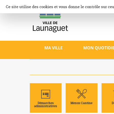
Aller
Panneau de gestion des cookies
Ce site utilise des cookies et vous donne le contrôle sur ce
au
contenu
Ville d
Site offici
patrimoine,
MA VILLE
MON QUOTIDI
Démarches
Menus Cantine
D
administratives