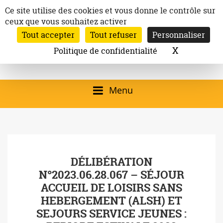
Aller
Panneau de gestion des cookies
Ce site utilise des cookies et vous donne le contrôle sur
au
ceux que vous souhaitez activer
Inscription à la newsletter
contenu
Tout accepter
Tout refuser
Personnaliser
Email:
Ville de
Site officiel de la
Rechercher
X
Masquer l
Politique de confidentialité
Rec
Mairie de
Launaguet
Launaguet (31140)
Menu
qui présente la ville,
le patrimoine, les
services, la
DÉLIBÉRATION
programmation
N°2023.06.28.067 – SÉJOUR
culturelle, la vie
ACCUEIL DE LOISIRS SANS
associative,…
HEBERGEMENT (ALSH) ET
SEJOURS SERVICE JEUNES :