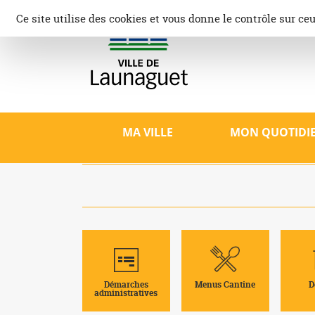
Aller
Panneau de gestion des cookies
Ce site utilise des cookies et vous donne le contrôle sur ce
au
contenu
Ville d
Site offici
patrimoine,
MA VILLE
MON QUOTIDI
Démarches
Menus Cantine
D
administratives