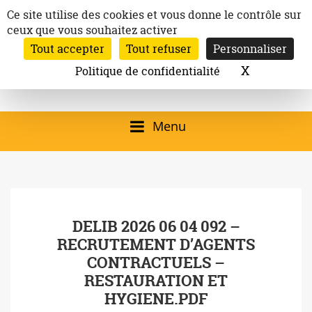
Aller
Panneau de gestion des cookies
Ce site utilise des cookies et vous donne le contrôle sur
au
ceux que vous souhaitez activer
Inscription à la newsletter
contenu
Tout accepter
Tout refuser
Personnaliser
Email:
Ville de
Site officiel de la
Rechercher
X
Masquer l
Politique de confidentialité
Rec
Mairie de
Launaguet
Launaguet (31140)
Menu
qui présente la ville,
le patrimoine, les
services, la
DELIB 2026 06 04 092 –
programmation
RECRUTEMENT D’AGENTS
culturelle, la vie
CONTRACTUELS –
associative,…
RESTAURATION ET
HYGIENE.PDF