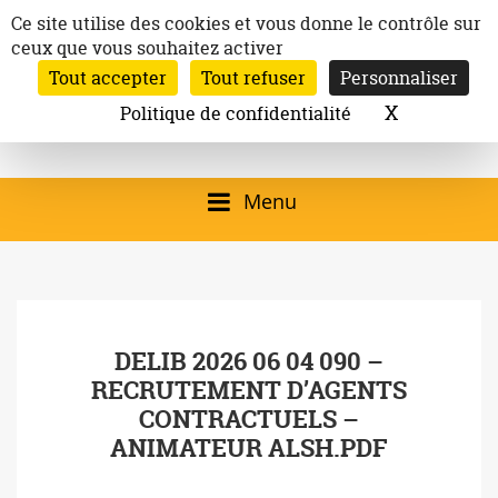
Aller
Panneau de gestion des cookies
Ce site utilise des cookies et vous donne le contrôle sur
au
ceux que vous souhaitez activer
Inscription à la newsletter
contenu
Tout accepter
Tout refuser
Personnaliser
Email:
Ville de
Site officiel de la
Rechercher
X
Masquer l
Politique de confidentialité
Rec
Mairie de
Launaguet
Launaguet (31140)
Menu
qui présente la ville,
le patrimoine, les
services, la
DELIB 2026 06 04 090 –
programmation
RECRUTEMENT D’AGENTS
culturelle, la vie
CONTRACTUELS –
associative,…
ANIMATEUR ALSH.PDF