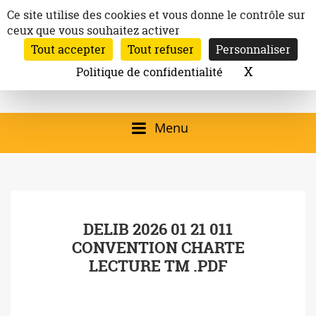
Aller
Panneau de gestion des cookies
Ce site utilise des cookies et vous donne le contrôle sur
au
ceux que vous souhaitez activer
Inscription à la newsletter
contenu
Tout accepter
Tout refuser
Personnaliser
Email:
Ville de
Site officiel de la
Rechercher
X
Masquer l
Politique de confidentialité
Rec
Mairie de
Launaguet
Launaguet (31140)
Menu
qui présente la ville,
le patrimoine, les
services, la
DELIB 2026 01 21 011
programmation
CONVENTION CHARTE
culturelle, la vie
LECTURE TM .PDF
associative,…