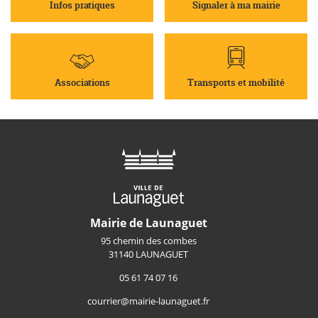
Infos pratiques
Signaler à ma mairie
Associations
Transports et mobilité
Mairie de Launaguet
95 chemin des combes
31140 LAUNAGUET
05 61 74 07 16
courrier@mairie-launaguet.fr