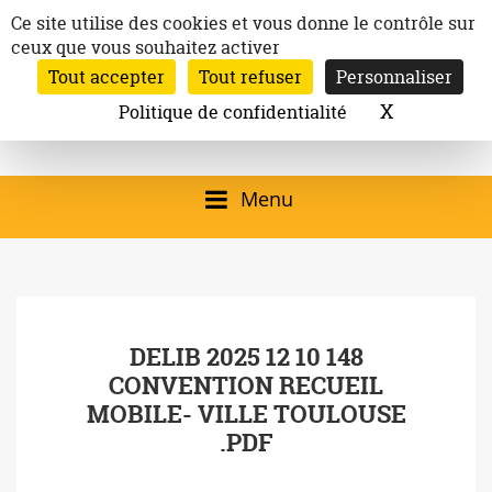
Aller
Panneau de gestion des cookies
Ce site utilise des cookies et vous donne le contrôle sur
au
ceux que vous souhaitez activer
Inscription à la newsletter
contenu
Tout accepter
Tout refuser
Personnaliser
Email:
Ville de
Site officiel de la
Rechercher
X
Masquer l
Politique de confidentialité
Rec
Mairie de
Launaguet
Launaguet (31140)
Menu
qui présente la ville,
le patrimoine, les
services, la
DELIB 2025 12 10 148
programmation
CONVENTION RECUEIL
culturelle, la vie
MOBILE- VILLE TOULOUSE
associative,…
.PDF