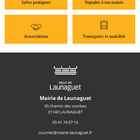
Infos pratiques
Signaler à ma mairie
Associations
Transports et mobilité
Mairie de Launaguet
95 chemin des combes
31140 LAUNAGUET
05 61 74 07 16
courrier@mairie-launaguet.fr