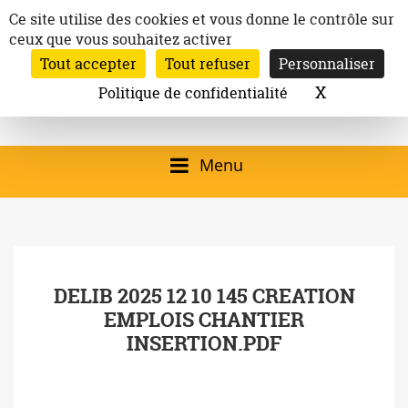
Aller
Panneau de gestion des cookies
Ce site utilise des cookies et vous donne le contrôle sur
au
ceux que vous souhaitez activer
Inscription à la newsletter
contenu
Tout accepter
Tout refuser
Personnaliser
Email:
Ville de
Site officiel de la
Rechercher
X
Masquer l
Politique de confidentialité
Rec
Mairie de
Launaguet
Launaguet (31140)
Menu
qui présente la ville,
le patrimoine, les
services, la
DELIB 2025 12 10 145 CREATION
programmation
EMPLOIS CHANTIER
culturelle, la vie
INSERTION.PDF
associative,…