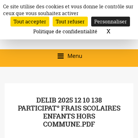
Aller
Panneau de gestion des cookies
Ce site utilise des cookies et vous donne le contrôle sur
au
ceux que vous souhaitez activer
Inscription à la newsletter
contenu
Tout accepter
Tout refuser
Personnaliser
Email:
Ville de
Site officiel de la
Rechercher
X
Masquer l
Politique de confidentialité
Rec
Mairie de
Launaguet
Launaguet (31140)
Menu
qui présente la ville,
le patrimoine, les
services, la
DELIB 2025 12 10 138
programmation
PARTICIPAT° FRAIS SCOLAIRES
culturelle, la vie
ENFANTS HORS
associative,…
COMMUNE.PDF