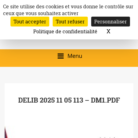
Aller
Panneau de gestion des cookies
Ce site utilise des cookies et vous donne le contrôle sur
au
ceux que vous souhaitez activer
Inscription à la newsletter
contenu
Tout accepter
Tout refuser
Personnaliser
Email:
Ville de
Site officiel de la
Rechercher
X
Masquer l
Politique de confidentialité
Rec
Mairie de
Launaguet
Launaguet (31140)
Menu
qui présente la ville,
le patrimoine, les
services, la
DELIB 2025 11 05 113 – DM1.PDF
programmation
culturelle, la vie
associative,…