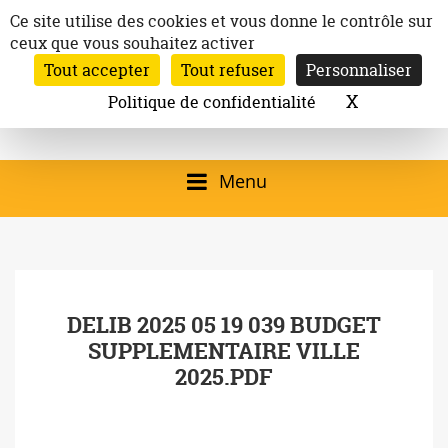
Aller
Panneau de gestion des cookies
Ce site utilise des cookies et vous donne le contrôle sur
au
ceux que vous souhaitez activer
Inscription à la newsletter
contenu
Tout accepter
Tout refuser
Personnaliser
Email:
Ville de
Site officiel de la
Rechercher
X
Masquer l
Politique de confidentialité
Rec
Mairie de
Launaguet
Launaguet (31140)
Menu
qui présente la ville,
le patrimoine, les
services, la
DELIB 2025 05 19 039 BUDGET
programmation
SUPPLEMENTAIRE VILLE
culturelle, la vie
2025.PDF
associative,…