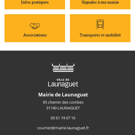
Infos pratiques
Signaler à ma mairie
Associations
Transports et mobilité
Mairie de Launaguet
95 chemin des combes
31140 LAUNAGUET
05 61 74 07 16
courrier@mairie-launaguet.fr