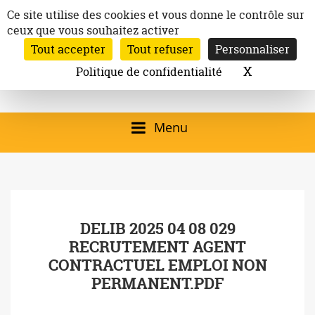
Aller
Panneau de gestion des cookies
Ce site utilise des cookies et vous donne le contrôle sur
au
ceux que vous souhaitez activer
Inscription à la newsletter
contenu
Tout accepter
Tout refuser
Personnaliser
Email:
Ville de
Site officiel de la
Rechercher
X
Masquer l
Politique de confidentialité
Rec
Mairie de
Launaguet
Launaguet (31140)
Menu
qui présente la ville,
le patrimoine, les
services, la
DELIB 2025 04 08 029
programmation
RECRUTEMENT AGENT
culturelle, la vie
CONTRACTUEL EMPLOI NON
associative,…
PERMANENT.PDF