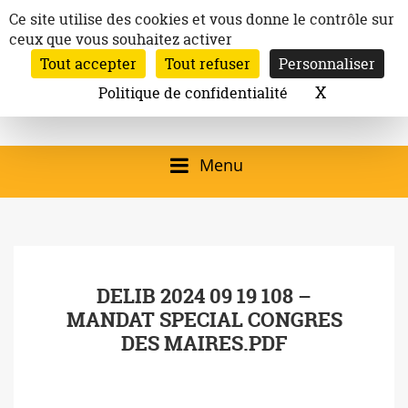
Aller
Panneau de gestion des cookies
Ce site utilise des cookies et vous donne le contrôle sur
au
ceux que vous souhaitez activer
Inscription à la newsletter
contenu
Tout accepter
Tout refuser
Personnaliser
Email:
Ville de
Site officiel de la
Rechercher
X
Masquer l
Politique de confidentialité
Rec
Mairie de
Launaguet
Launaguet (31140)
Menu
qui présente la ville,
le patrimoine, les
services, la
DELIB 2024 09 19 108 –
programmation
MANDAT SPECIAL CONGRES
culturelle, la vie
DES MAIRES.PDF
associative,…