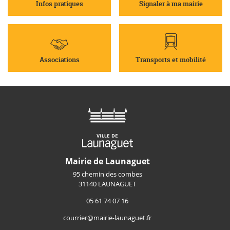
Infos pratiques
Signaler à ma mairie
Associations
Transports et mobilité
Mairie de Launaguet
95 chemin des combes
31140 LAUNAGUET
05 61 74 07 16
courrier@mairie-launaguet.fr