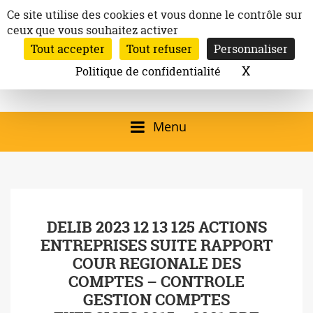
Aller
Panneau de gestion des cookies
Ce site utilise des cookies et vous donne le contrôle sur
au
ceux que vous souhaitez activer
Inscription à la newsletter
contenu
Tout accepter
Tout refuser
Personnaliser
Email:
Ville de
Site officiel de la
Rechercher
X
Masquer l
Politique de confidentialité
Rec
Mairie de
Launaguet
Launaguet (31140)
Menu
qui présente la ville,
le patrimoine, les
services, la
DELIB 2023 12 13 125 ACTIONS
programmation
ENTREPRISES SUITE RAPPORT
culturelle, la vie
COUR REGIONALE DES
associative,…
COMPTES – CONTROLE
GESTION COMPTES