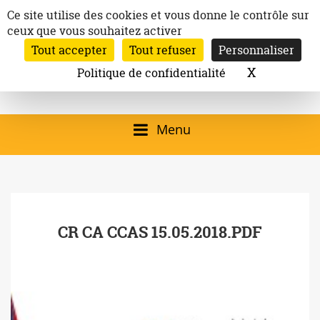
Aller
Panneau de gestion des cookies
Ce site utilise des cookies et vous donne le contrôle sur
au
ceux que vous souhaitez activer
Inscription à la newsletter
contenu
Tout accepter
Tout refuser
Personnaliser
Email:
Ville de
Site officiel de la
Rechercher
X
Masquer l
Politique de confidentialité
Rec
Mairie de
Launaguet
Launaguet (31140)
Menu
qui présente la ville,
le patrimoine, les
services, la
CR CA CCAS 15.05.2018.PDF
programmation
culturelle, la vie
associative,…