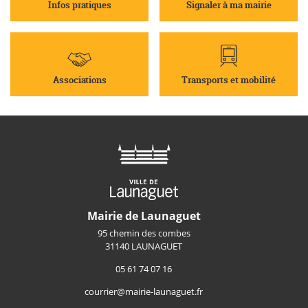
Infos pratiques
Signaler à ma mairie
Associations
Transports et mobilité
Mairie de Launaguet
95 chemin des combes
31140 LAUNAGUET
05 61 74 07 16
courrier@mairie-launaguet.fr