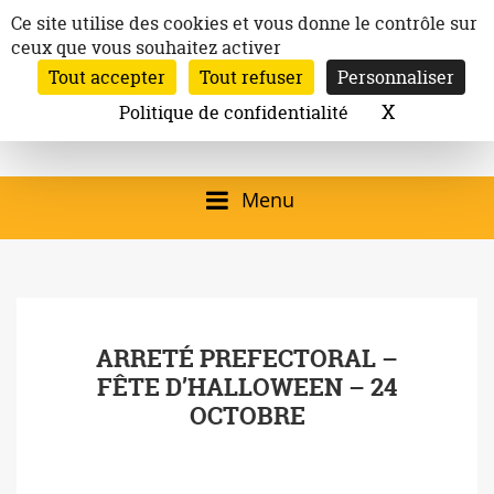
Aller
Panneau de gestion des cookies
Ce site utilise des cookies et vous donne le contrôle sur
au
ceux que vous souhaitez activer
Inscription à la newsletter
contenu
Tout accepter
Tout refuser
Personnaliser
Email:
Ville de
Site officiel de la
Rechercher
X
Masquer l
Politique de confidentialité
Rec
Mairie de
Launaguet
Launaguet (31140)
Menu
qui présente la ville,
le patrimoine, les
services, la
ARRETÉ PREFECTORAL –
programmation
FÊTE D’HALLOWEEN – 24
culturelle, la vie
OCTOBRE
associative,…