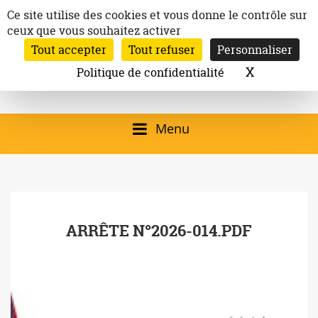
Aller
Panneau de gestion des cookies
Ce site utilise des cookies et vous donne le contrôle sur
au
ceux que vous souhaitez activer
Inscription à la newsletter
contenu
Tout accepter
Tout refuser
Personnaliser
Email:
Ville de
Site officiel de la
Rechercher
X
Masquer l
Politique de confidentialité
Rec
Mairie de
Launaguet
Launaguet (31140)
Menu
qui présente la ville,
le patrimoine, les
services, la
ARRÊTE N°2026-014.PDF
programmation
culturelle, la vie
associative,…