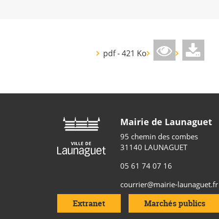
pdf - 421 Ko
Mairie de Launaguet
95 chemin des combes
31140 LAUNAGUET
05 61 74 07 16
courrier@mairie-launaguet.fr
Extranet
Marchés publics