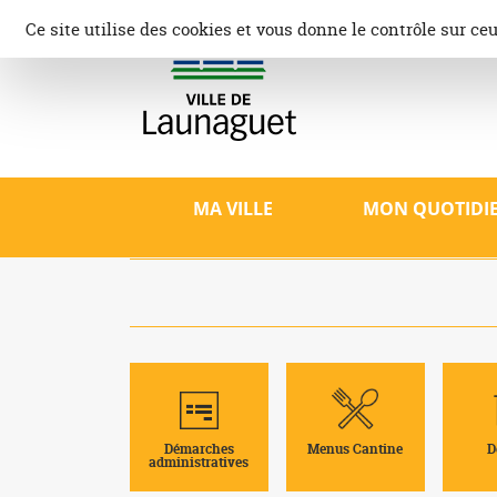
Aller
Panneau de gestion des cookies
Ce site utilise des cookies et vous donne le contrôle sur ce
au
contenu
Ville d
Site offici
patrimoine,
MA VILLE
MON QUOTIDI
Démarches
Menus Cantine
D
administratives