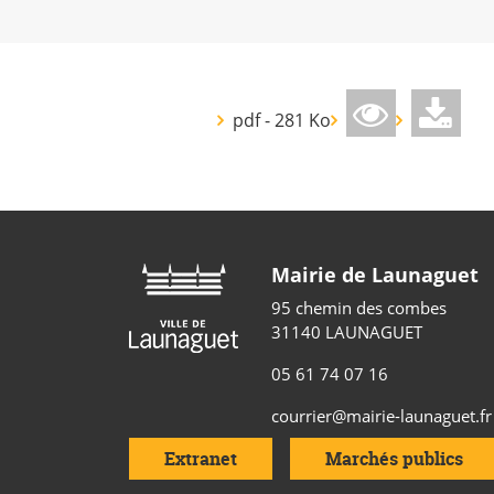
pdf - 281 Ko
Mairie de Launaguet
95 chemin des combes
31140 LAUNAGUET
05 61 74 07 16
courrier@mairie-launaguet.fr
Extranet
Marchés publics