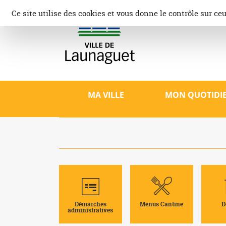
Aller
Panneau de gestion des cookies
Ce site utilise des cookies et vous donne le contrôle sur ce
au
contenu
Ville d
Site offici
patrimoine,
MA VILLE
MON QUOTIDI
Démarches
Menus Cantine
D
administratives