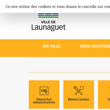
Aller
Panneau de gestion des cookies
Ce site utilise des cookies et vous donne le contrôle sur ce
au
contenu
Ville d
Site offici
patrimoine,
MA VILLE
MON QUOTIDI
Démarches
Menus Cantine
D
administratives