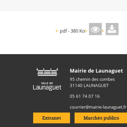
pdf - 380 Ko
Mairie de Launaguet
95 chemin des combes
31140 LAUNAGUET
05 61 74 07 16
courrier@mairie-launaguet.fr
Extranet
Marchés publics