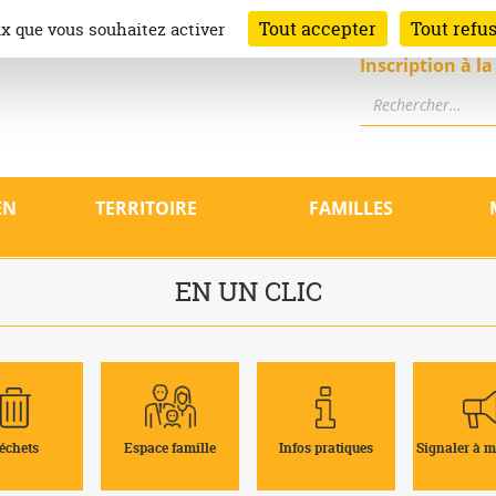
Tout accepter
Tout refu
ux que vous souhaitez activer
Inscription à l
Rechercher
e Launaguet
el de la Mairie de Launaguet (31140)
 les services, la programmation cu
EN
TERRITOIRE
FAMILLES
EN UN CLIC
échets
Espace famille
Infos pratiques
Signaler à m