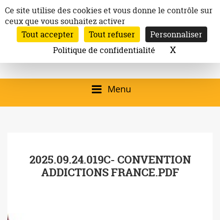
Aller
Panneau de gestion des cookies
Ce site utilise des cookies et vous donne le contrôle sur
au
ceux que vous souhaitez activer
Inscription à la newsletter
contenu
Tout accepter
Tout refuser
Personnaliser
Email:
Ville de
Site officiel de la
Rechercher
X
Masquer l
Politique de confidentialité
Rec
Mairie de
Launaguet
Launaguet (31140)
Menu
qui présente la ville,
le patrimoine, les
services, la
2025.09.24.019C- CONVENTION
programmation
ADDICTIONS FRANCE.PDF
culturelle, la vie
associative,…