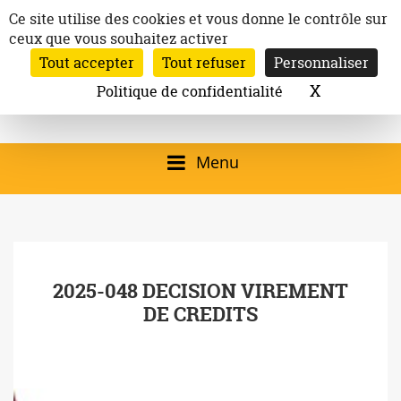
Aller
Panneau de gestion des cookies
Ce site utilise des cookies et vous donne le contrôle sur
au
ceux que vous souhaitez activer
Inscription à la newsletter
contenu
Tout accepter
Tout refuser
Personnaliser
Email:
Ville de
Site officiel de la
Rechercher
X
Masquer l
Politique de confidentialité
Rec
Mairie de
Launaguet
Launaguet (31140)
Menu
qui présente la ville,
le patrimoine, les
services, la
2025-048 DECISION VIREMENT
programmation
DE CREDITS
culturelle, la vie
associative,…